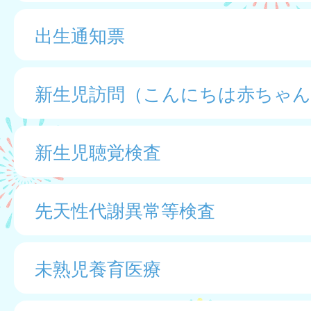
出生通知票
新生児訪問（こんにちは赤ちゃん
新生児聴覚検査
先天性代謝異常等検査
未熟児養育医療