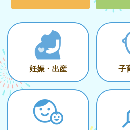
妊娠・出産
子