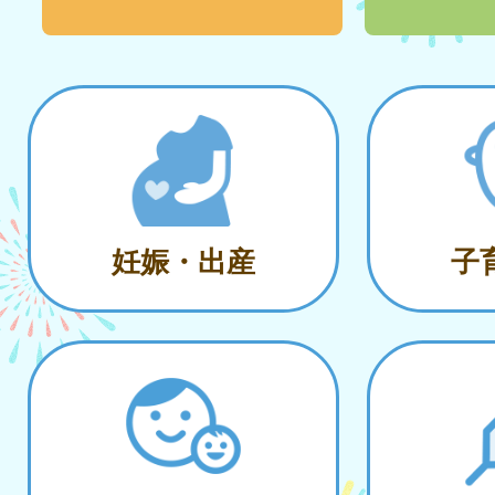
妊娠・出産
子