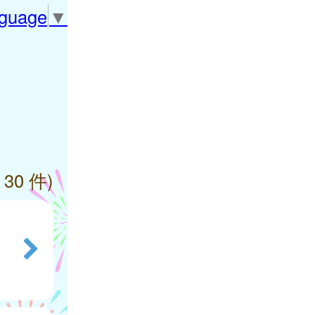
nguage
▼
 30 件)