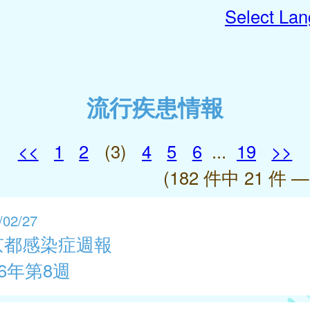
Select La
流行疾患情報
<<
1
2
(3)
4
5
6
...
19
>>
(182 件中 21 件 —
/02/27
京都感染症週報
26年第8週