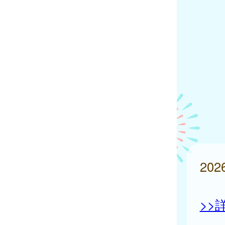
20
>>