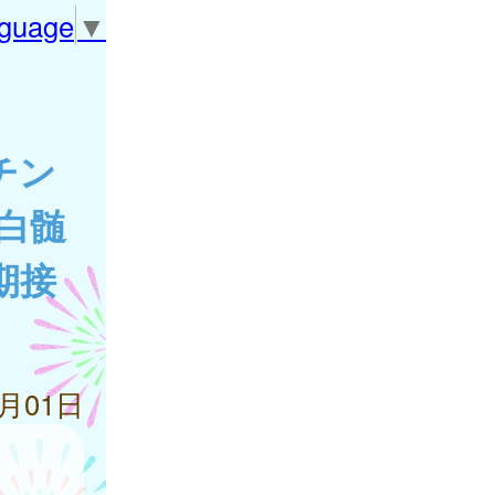
nguage
▼
チン
白髄
期接
4月01日