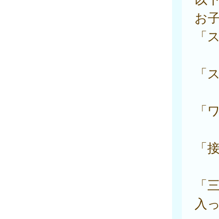
お
「
「
「
「
「
入