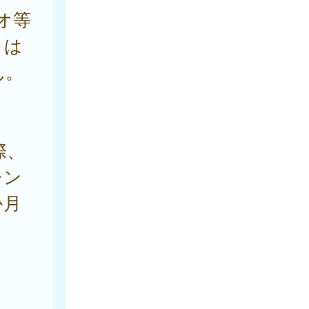
オ等
とは
ん。
際、
チン
か月
。