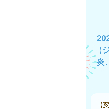
2
（
炎
【