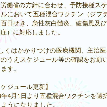
生労働省の方針に合わせ、予防接種ス
ールにおいて五種混合ワクチン（ジフ
百日せき、急性灰白髄炎、破傷風及びH
染症）に対応しました。
詳しくはかかりつけの医療機関、主治医
談のうえスケジュール等の確認をお願
します。
スケジュール更新】
24年4月1日より五種混合ワクチンを選
るようになりました。