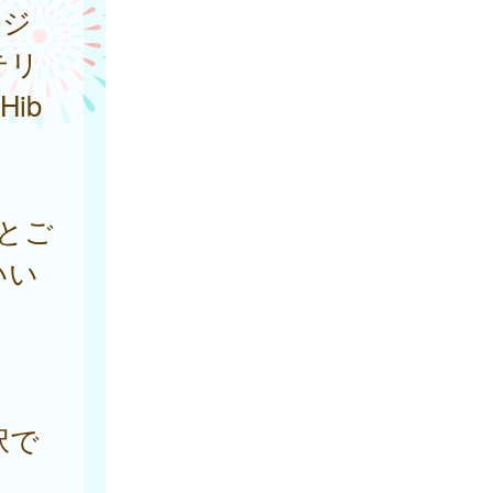
ケジ
テリ
ib
とご
いい
択で