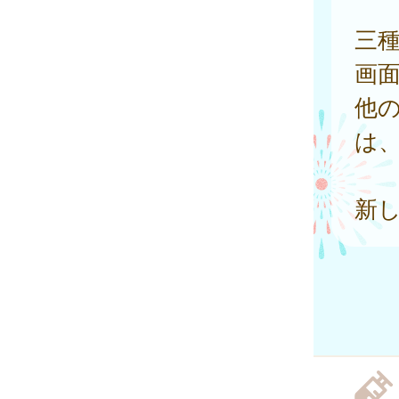
三
画
他
は
新