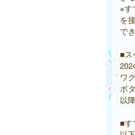
※
を
で
■
20
ワ
ボ
以
■
以