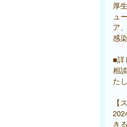
厚
ュ
ア、
感
■
相
た
【
20
き