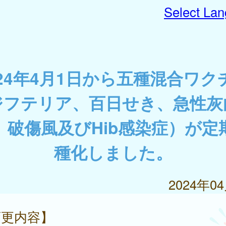
Select La
024年4月1日から五種混合ワク
ジフテリア、百日せき、急性灰
、破傷風及びHib感染症）が定
種化しました。
2024年0
変更内容】