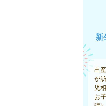
新
出
が
児
お
請