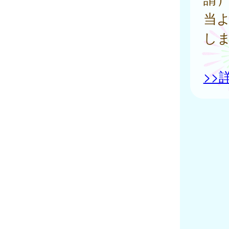
当
し
>>