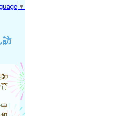
nguage
▼
ん訪
健師
や育
子申
、担