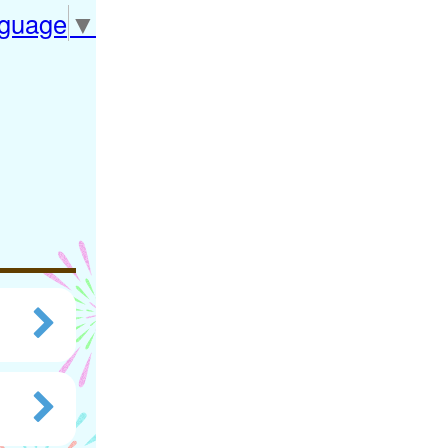
nguage
▼