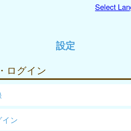
Select La
設定
・ログイン
録
グイン