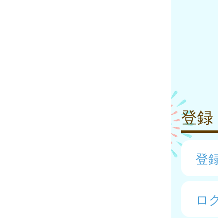
登録
登
ロ