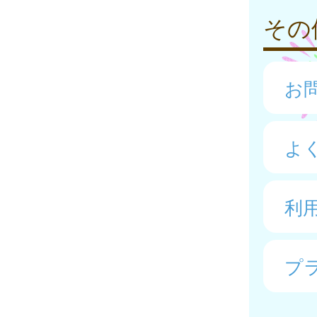
その
お
よ
利
プ