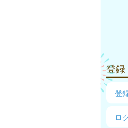
登録
登
ロ