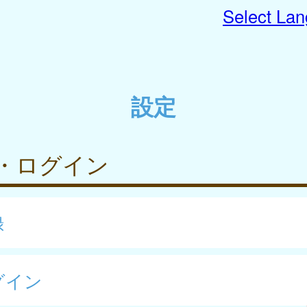
Select La
設定
・ログイン
録
グイン