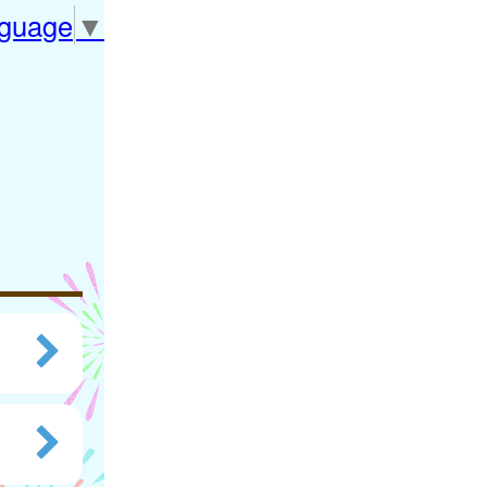
nguage
▼