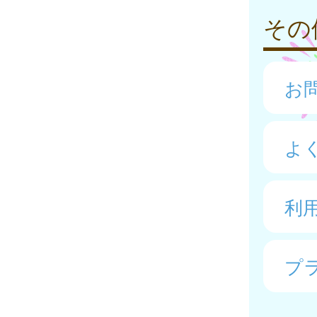
その
お
よ
利
プ