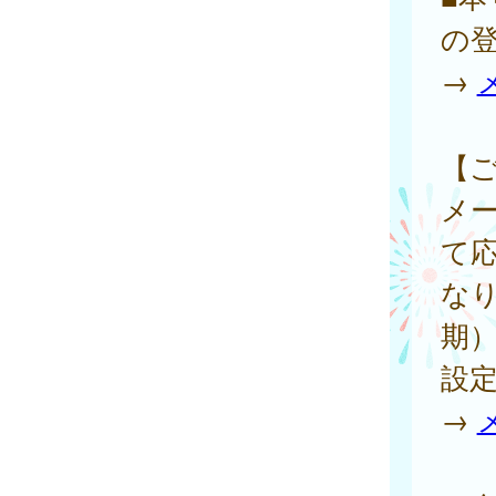
の
→
【
メ
て
な
期
設
→