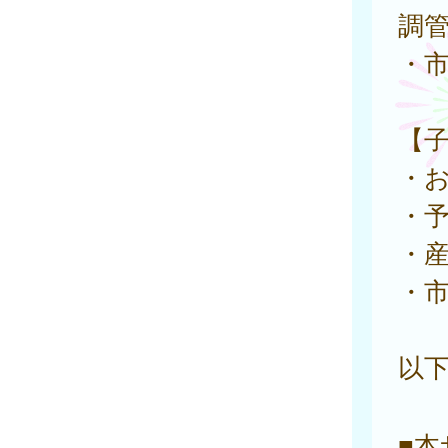
調管
・
【
・
・
・
・
以
■