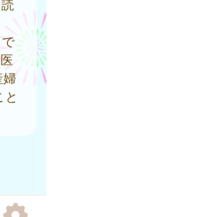
お読
。
まで
と医
産婦
こと