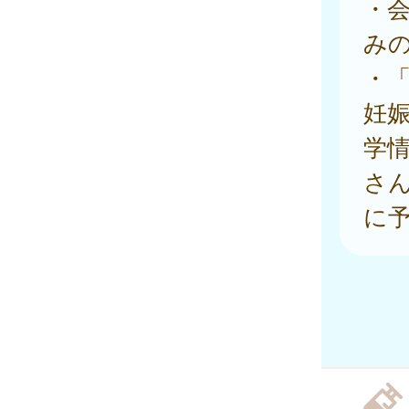
・
み
・
妊
学
さ
に