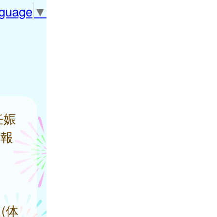
nguage
▼
妊娠
情報
(体