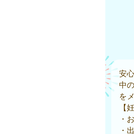
安
中
を
【
・
・