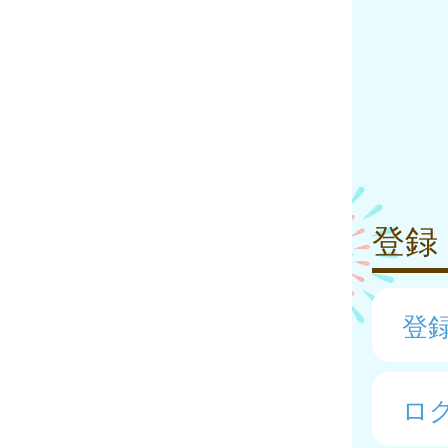
登録
登
ロ