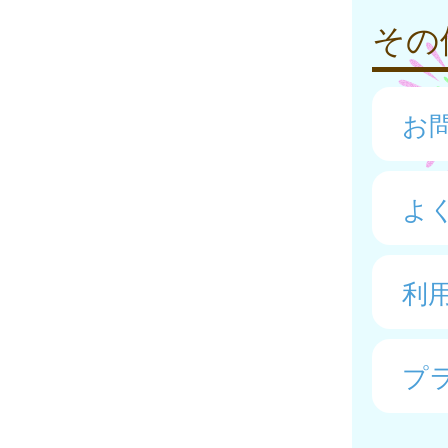
その
お
よ
利
プ