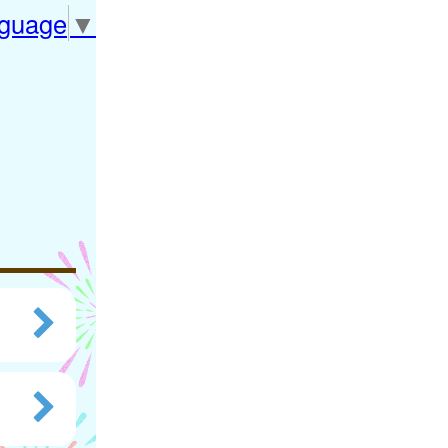
nguage
▼