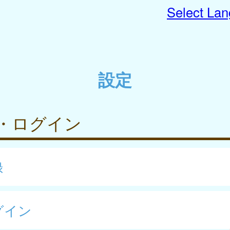
Select La
設定
・ログイン
録
グイン