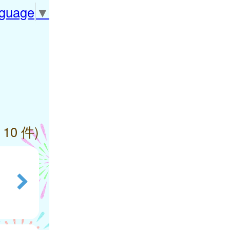
nguage
▼
 10 件)